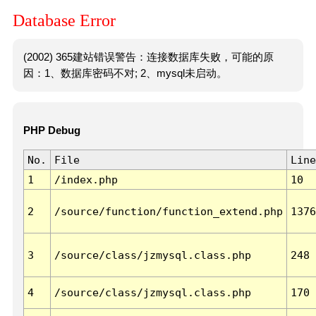
Database Error
(2002) 365建站错误警告：连接数据库失败，可能的原
因：1、数据库密码不对; 2、mysql未启动。
PHP Debug
No.
File
Line
1
/index.php
10
2
/source/function/function_extend.php
1376
3
/source/class/jzmysql.class.php
248
4
/source/class/jzmysql.class.php
170